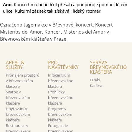
Ano.
Koncert má benefiční přesah a podporuje pomoc dětem
ulice. Kulturní zážitek tak získává i lidský rozměr.
Označeno tagem
akce v Břevnově
,
koncert
,
Koncert
Misterios del Amor
,
Koncert Misterios del Amor v
Břevnovském klášteře v Praze
AREÁL &
PRO
SPRÁVA
SLUŽBY
NÁVŠTĚVNÍKY
BŘEVNOVSKÉHO
KLÁŠTERA
Pronájem prostorů
Infocentrum
O nás
v břevnovském
břevnovského
Kariéra
klášteře
kláštera
Svatby v
Prohlídky
břevnovském
břevnovského
klášteře
kláštera
Ubytování v
Program v
břevnovském
břevnovském
klášteře
klášteře
Restaurace v
Fotogalerie
břevnovském
břevnovského