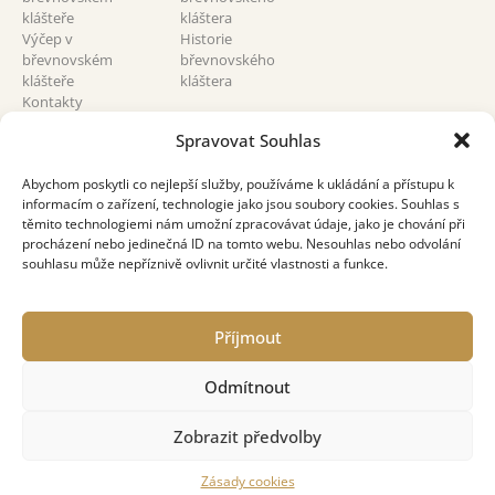
klášteře
kláštera
Výčep v
Historie
břevnovském
břevnovského
klášteře
kláštera
Kontakty
břevnovský klášter
Spravovat Souhlas
Abychom poskytli co nejlepší služby, používáme k ukládání a přístupu k
informacím o zařízení, technologie jako jsou soubory cookies. Souhlas s
těmito technologiemi nám umožní zpracovávat údaje, jako je chování při
procházení nebo jedinečná ID na tomto webu. Nesouhlas nebo odvolání
souhlasu může nepříznivě ovlivnit určité vlastnosti a funkce.
Design:
Biograph
Příjmout
© Správa Břevnovského kláštera s.r.o. & Benediktinské arciopatství
sv. Vojtěcha a sv. Markéty 2017–2026
Odmítnout
Zobrazit předvolby
Zásady cookies