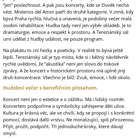
“jen” poslechnout. A pak jsou koncerty, kde se člověk nechá
vést. Misterios del Amor patří do druhé kategorie. V zimě, kdy
bývá Praha rychlá, hlučná a unavená, je podobný večer malá
osobní rehabilitace. Hudba tady není jen výběr skladeb. Je to
dramaturgie, emoce a respekt k prostoru. A Tereziánský sál
umí udělat z hudby událost, ne pouze program.
Na plakátu to zní hezky a poeticky. V realitě to bývá ještě
lepší. Tereziánský sál je typ místa, kde si i běžný návštěvník
rychle uvědomí, že “akustika” není jen slovo do tiskové
zprávy. A že koncert v historickém prostoru má úplně jiný
druh koncentrace. Všechno je blíž. Zvuk, emoce, i lidé okolo.
Hudební večer s benefičním přesahem.
Koncert není jen o estetice a o zážitku. Má i lidský rozměr.
Koncertem podpoříme a symbolicky zahřejeme děti ulice.
Kultura je krásná věc, ale ve chvíli, kdy se propojí i s konkrétní
pomocí, dostává další vrstvu. Ne moralizující, spíš přirozenou.
Přijít, prožít, podpořit. Tři jednoduché kroky, které dávají
smysl.