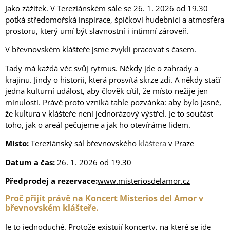
Jako zážitek. V Tereziánském sále se 26. 1. 2026 od 19.30
potká středomořská inspirace, špičkoví hudebníci a atmosféra
prostoru, který umí být slavnostní i intimní zároveň.
V břevnovském klášteře jsme zvyklí pracovat s časem.
Tady má každá věc svůj rytmus. Někdy jde o zahrady a
krajinu. Jindy o historii, která prosvítá skrze zdi. A někdy stačí
jedna kulturní událost, aby člověk cítil, že místo nežije jen
minulostí. Právě proto vzniká tahle pozvánka: aby bylo jasné,
že kultura v klášteře není jednorázový výstřel. Je to součást
toho, jak o areál pečujeme a jak ho otevíráme lidem.
Místo:
Tereziánský sál břevnovského
kláštera
v Praze
Datum a čas:
26. 1. 2026 od 19.30
Předprodej a rezervace:
www.misteriosdelamor.cz
Proč přijít právě na Koncert Misterios del Amor v
břevnovském klášteře.
Je to jednoduché. Protože existují koncerty, na které se jde