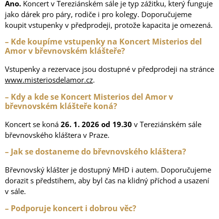
Ano.
Koncert v Tereziánském sále je typ zážitku, který funguje
jako dárek pro páry, rodiče i pro kolegy. Doporučujeme
koupit vstupenky v předprodeji, protože kapacita je omezená.
– Kde koupíme vstupenky na Koncert Misterios del
Amor v břevnovském klášteře?
Vstupenky a rezervace jsou dostupné v předprodeji na stránce
www.misteriosdelamor.cz
.
– Kdy a kde se Koncert Misterios del Amor v
břevnovském klášteře koná?
Koncert se koná
26. 1. 2026 od 19.30
v Tereziánském sále
břevnovského kláštera v Praze.
– Jak se dostaneme do břevnovského kláštera?
Břevnovský klášter je dostupný MHD i autem. Doporučujeme
dorazit s předstihem, aby byl čas na klidný příchod a usazení
v sále.
– Podporuje koncert i dobrou věc?