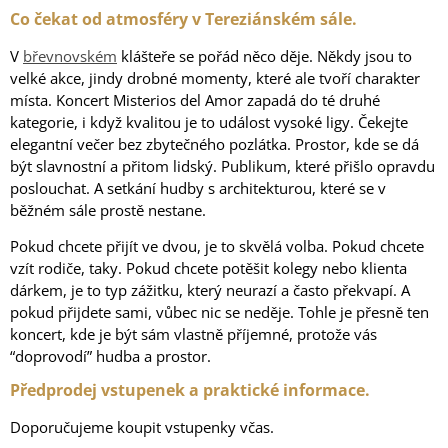
Co čekat od atmosféry v Tereziánském sále.
V
břevnovském
klášteře se pořád něco děje. Někdy jsou to
velké akce, jindy drobné momenty, které ale tvoří charakter
místa. Koncert Misterios del Amor zapadá do té druhé
kategorie, i když kvalitou je to událost vysoké ligy. Čekejte
elegantní večer bez zbytečného pozlátka. Prostor, kde se dá
být slavnostní a přitom lidský. Publikum, které přišlo opravdu
poslouchat. A setkání hudby s architekturou, které se v
běžném sále prostě nestane.
Pokud chcete přijít ve dvou, je to skvělá volba. Pokud chcete
vzít rodiče, taky. Pokud chcete potěšit kolegy nebo klienta
dárkem, je to typ zážitku, který neurazí a často překvapí. A
pokud přijdete sami, vůbec nic se neděje. Tohle je přesně ten
koncert, kde je být sám vlastně příjemné, protože vás
“doprovodí” hudba a prostor.
Předprodej vstupenek a praktické informace.
Doporučujeme koupit vstupenky včas.