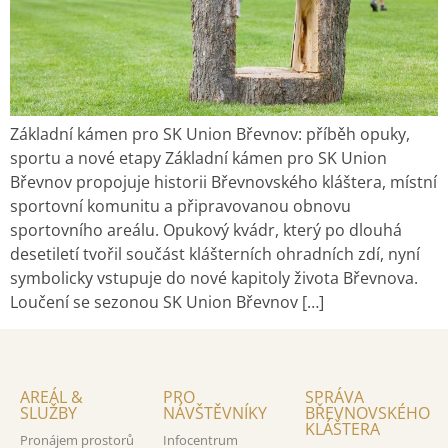
Základní kámen pro SK Union Břevnov: příběh opuky,
sportu a nové etapy Základní kámen pro SK Union
Břevnov propojuje historii Břevnovského kláštera, místní
sportovní komunitu a připravovanou obnovu
sportovního areálu. Opukový kvádr, který po dlouhá
desetiletí tvořil součást klášterních ohradních zdí, nyní
symbolicky vstupuje do nové kapitoly života Břevnova.
Loučení se sezonou SK Union Břevnov […]
AREÁL &
PRO
SPRÁVA
SLUŽBY
NÁVŠTĚVNÍKY
BŘEVNOVSKÉHO
KLÁŠTERA
Pronájem prostorů
Infocentrum