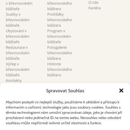
O nás
v břevnovském
břevnovského
Kariéra
klášteře
kláštera
Svatby v
Prohlídky
břevnovském
břevnovského
klášteře
kláštera
Ubytování v
Program v
břevnovském
břevnovském
klášteře
klášteře
Restaurace v
Fotogalerie
břevnovském
břevnovského
klášteře
kláštera
Výčep v
Historie
břevnovském
břevnovského
klášteře
kláštera
Kontakty
břevnovský klášter
Spravovat Souhlas
Abychom poskytli co nejlepší služby, používáme k ukládání a přístupu k
informacím o zařízení, technologie jako jsou soubory cookies. Souhlas s
těmito technologiemi nám umožní zpracovávat údaje, jako je chování při
procházení nebo jedinečná ID na tomto webu. Nesouhlas nebo odvolání
souhlasu může nepříznivě ovlivnit určité vlastnosti a funkce.