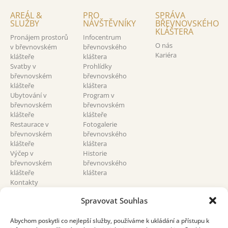
AREÁL &
PRO
SPRÁVA
SLUŽBY
NÁVŠTĚVNÍKY
BŘEVNOVSKÉHO
KLÁŠTERA
Pronájem prostorů
Infocentrum
O nás
v břevnovském
břevnovského
Kariéra
klášteře
kláštera
Svatby v
Prohlídky
břevnovském
břevnovského
klášteře
kláštera
Ubytování v
Program v
břevnovském
břevnovském
klášteře
klášteře
Restaurace v
Fotogalerie
břevnovském
břevnovského
klášteře
kláštera
Výčep v
Historie
břevnovském
břevnovského
klášteře
kláštera
Kontakty
břevnovský klášter
Spravovat Souhlas
Abychom poskytli co nejlepší služby, používáme k ukládání a přístupu k