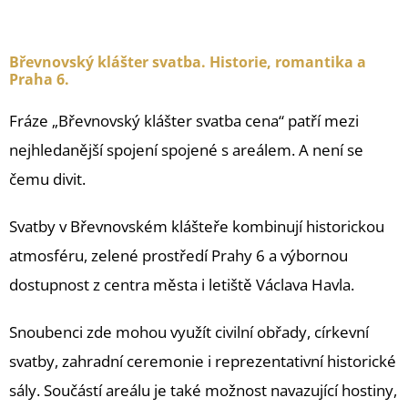
alt=“Bazilika svaté Markéty Břevnov mše Praha 6 benediktinský klášter“
Břevnovský klášter svatba. Historie, romantika a
Praha 6.
Fráze „Břevnovský klášter svatba cena“ patří mezi
nejhledanější spojení spojené s areálem. A není se
čemu divit.
Svatby v Břevnovském klášteře kombinují historickou
atmosféru, zelené prostředí Prahy 6 a výbornou
dostupnost z centra města i letiště Václava Havla.
Snoubenci zde mohou využít civilní obřady, církevní
svatby, zahradní ceremonie i reprezentativní historické
sály. Součástí areálu je také možnost navazující hostiny,