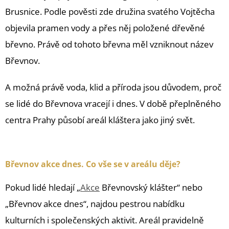
Brusnice. Podle pověsti zde družina svatého Vojtěcha
objevila pramen vody a přes něj položené dřevěné
břevno. Právě od tohoto břevna měl vzniknout název
Břevnov.
A možná právě voda, klid a příroda jsou důvodem, proč
se lidé do Břevnova vracejí i dnes. V době přeplněného
centra Prahy působí areál kláštera jako jiný svět.
alt=“Legenda o vzniku Břevnovského kláštera pramen Brusnice svatý Vojtěch Praha 6″
Břevnov akce dnes. Co vše se v areálu děje?
Pokud lidé hledají „
Akce
Břevnovský klášter“ nebo
„Břevnov akce dnes“, najdou pestrou nabídku
kulturních i společenských aktivit. Areál pravidelně