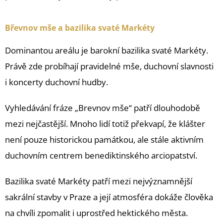
Břevnov mše a bazilika svaté Markéty
Dominantou areálu je barokní bazilika svaté Markéty.
Právě zde probíhají pravidelné mše, duchovní slavnosti
i koncerty duchovní hudby.
Vyhledávání fráze „Brevnov mše“ patří dlouhodobě
mezi nejčastější. Mnoho lidí totiž překvapí, že klášter
není pouze historickou památkou, ale stále aktivním
duchovním centrem benediktinského arciopatství.
Bazilika svaté Markéty patří mezi nejvýznamnější
sakrální stavby v Praze a její atmosféra dokáže člověka
na chvíli zpomalit i uprostřed hektického města.