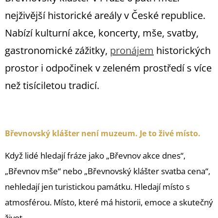
nejživější historické areály v České republice.
Nabízí kulturní akce, koncerty, mše, svatby,
gastronomické zážitky,
pronájem
historických
prostor i odpočinek v zeleném prostředí s více
než tisíciletou tradicí.
alt=“Břevnovský klášter Praha 6 historický areál koncerty svatby mše kulturní akce restaurace klášterní pivovar Hotel Adalbert“
Břevnovský klášter není muzeum. Je to živé místo.
Když lidé hledají fráze jako „Břevnov akce dnes“,
„Břevnov mše“ nebo „Břevnovský klášter svatba cena“,
nehledají jen turistickou památku. Hledají místo s
atmosférou. Místo, které má historii, emoce a skutečný
život.