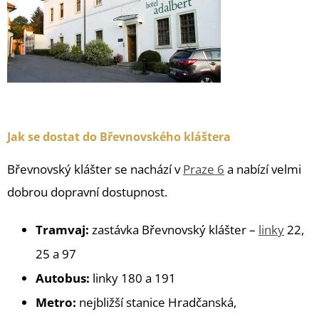
Hotel Adalbert | Břevnovský klášter Praha
Jak se dostat do Břevnovského kláštera
Břevnovský klášter se nachází v
Praze 6
a nabízí velmi
dobrou dopravní dostupnost.
Tramvaj:
zastávka Břevnovský klášter –
linky
22,
25 a 97
Autobus:
linky 180 a 191
Metro:
nejbližší stanice Hradčanská,