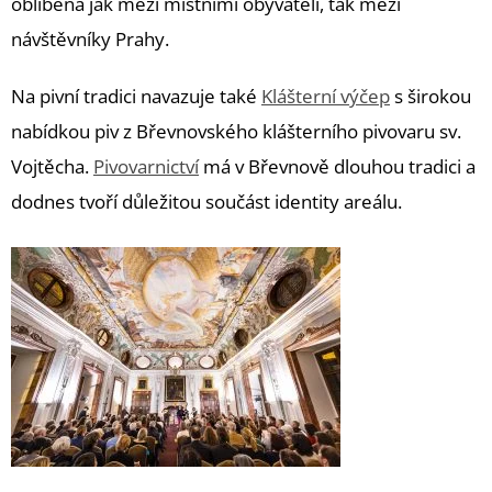
oblíbená jak mezi místními obyvateli, tak mezi
návštěvníky Prahy.
Na pivní tradici navazuje také
Klášterní výčep
s širokou
nabídkou piv z Břevnovského klášterního pivovaru sv.
Vojtěcha.
Pivovarnictví
má v Břevnově dlouhou tradici a
dodnes tvoří důležitou součást identity areálu.
alt=“Klášterní šenk Praha 6 klášterní výčep Břevnovský pivovar restaurace Břevnov“
Misterios del Amor | Břevnovský klášter