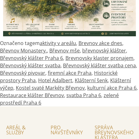
Označeno tagem
aktivity v areálu
,
Brevnov akce dnes
,
Břevnov Monastery.
,
Břevnov mše
,
břevnovský klášter
,
Břevnovský klášter Praha 6
,
Brevnovsky klaster pronajem
,
Břevnovský klášter svatba
,
Břevnovský klášter svatba cena
,
Břevnovský pivovar
,
firemní akce Praha
,
Historické
prostory Praha
,
Hotel Adalbert
,
Klášterní šenk
,
Klášterní
výčep
,
Kostel svaté Markéty Břevnov
,
kulturní akce Praha 6
,
Restaurace klášter Břevnov
,
svatba Praha 6
,
zelené
prostředí Praha 6
AREÁL &
PRO
SPRÁVA
SLUŽBY
NÁVŠTĚVNÍKY
BŘEVNOVSKÉHO
KLÁŠTERA