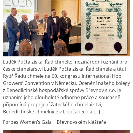
Luděk Počta získal Řád chmele: mezinárodní uznání pro
české chmelařství Luděk Počta získal Řád chmele a titul
Rytíř Řádu chmele na 60. kongresu International Hop
Growers’ Convention v Německu. Ocenění našeho kolegy
z Benediktinské hospodářské správy Břevnov s.r.o. je
uznáním jeho dlouholeté odborné práce a současně
připomíná propojení žateckého chmelařství,
Benediktinské chmelnice v Libočanech a […]
Forbes Women’s Gala | Břevnovském klášteře