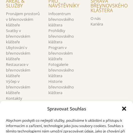
AREÁL &
PRO
SPRÁVA
SLUŽBY
NÁVŠTĚVNÍKY
BŘEVNOVSKÉHO
KLÁŠTERA
Pronájem prostorů
Infocentrum
O nás
v břevnovském
břevnovského
Kariéra
klášteře
kláštera
Svatby v
Prohlídky
břevnovském
břevnovského
klášteře
kláštera
Ubytování v
Program v
břevnovském
břevnovském
klášteře
klášteře
Restaurace v
Fotogalerie
břevnovském
břevnovského
klášteře
kláštera
Výčep v
Historie
břevnovském
břevnovského
klášteře
kláštera
Kontakty
břevnovský klášter
Spravovat Souhlas
Abychom poskytli co nejlepší služby, používáme k ukládání a přístupu k
informacím o zařízení, technologie jako jsou soubory cookies. Souhlas s
těmito technologiemi nám umožní zpracovávat údaje, jako je chování při