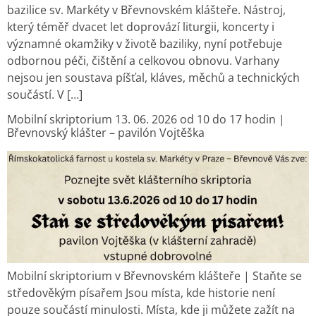
bazilice sv. Markéty v Břevnovském klášteře. Nástroj,
který téměř dvacet let doprovází liturgii, koncerty i
významné okamžiky v životě baziliky, nyní potřebuje
odbornou péči, čištění a celkovou obnovu. Varhany
nejsou jen soustava píšťal, kláves, měchů a technických
součástí. V […]
Mobilní skriptorium 13. 06. 2026 od 10 do 17 hodin |
Břevnovský klášter – pavilón Vojtěška
Mobilní skriptorium v Břevnovském klášteře | Staňte se
středověkým písařem Jsou místa, kde historie není
pouze součástí minulosti. Místa, kde ji můžete zažít na