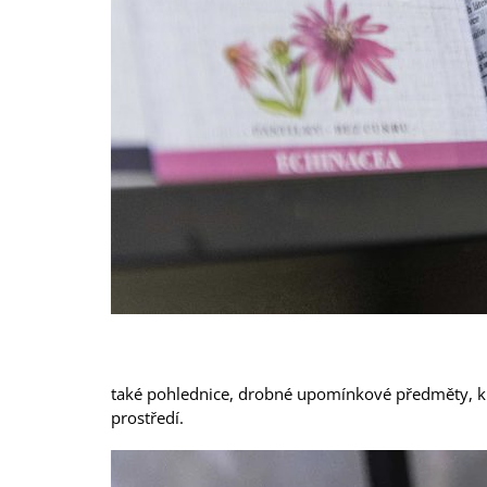
Benediktínské prebiotikum | Břevnovský klášter 
také pohlednice, drobné upomínkové předměty, knih
prostředí.