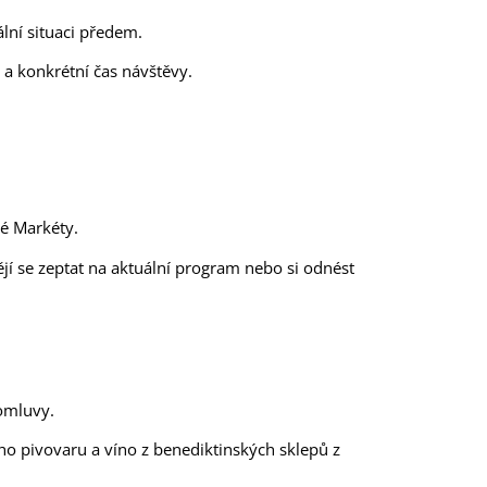
lní situaci předem.
a konkrétní čas návštěvy.
té Markéty.
ějí se zeptat na aktuální program nebo si odnést
domluvy.
ho pivovaru a víno z benediktinských sklepů z