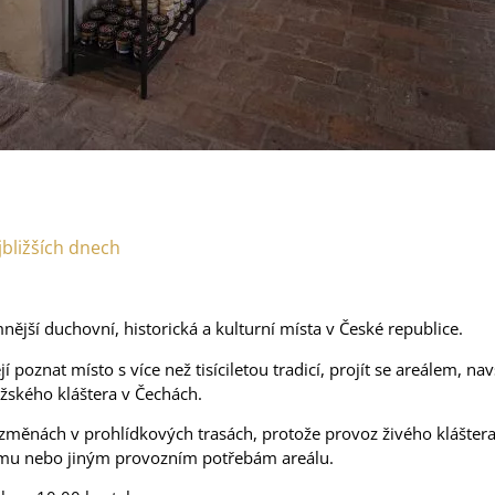
ter
ho kláštera v Praze.
jbližších dnech
ější duchovní, historická a kulturní místa v České republice.
í poznat místo s více než tisíciletou tradicí, projít se areálem, n
žského kláštera v Čechách.
 změnách v prohlídkových trasách, protože provoz živého klášter
amu nebo jiným provozním potřebám areálu.