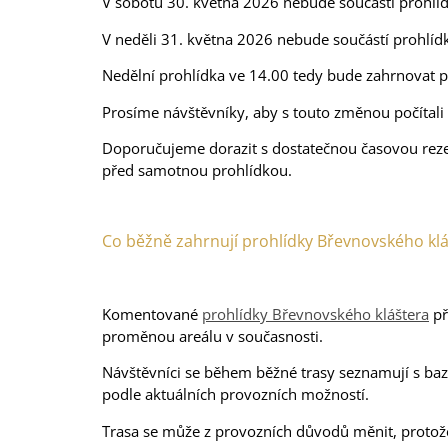
V sobotu 30. května 2026 nebude součástí prohlíd
V neděli 31. května 2026 nebude součástí prohlídk
Nedělní prohlídka ve 14.00 tedy bude zahrnovat p
Prosíme návštěvníky, aby s touto změnou počítali 
Doporučujeme dorazit s dostatečnou časovou re
před samotnou prohlídkou.
Co běžně zahrnují prohlídky Břevnovského kl
Komentované
prohlídky Břevnovského kláštera
př
proměnou areálu v současnosti.
Návštěvníci se během běžné trasy seznamují s bazi
podle aktuálních provozních možností.
Trasa se může z provozních důvodů měnit, proto