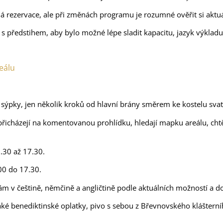
á rezervace, ale při změnách programu je rozumné ověřit si aktuá
 předstihem, aby bylo možné lépe sladit kapacitu, jazyk výkladu 
eálu
 sýpky, jen několik kroků od hlavní brány směrem ke kostelu sva
 přicházejí na komentovanou prohlídku, hledají mapku areálu, cht
8.30 až 17.30.
00 do 17.30.
ám v češtině, němčině a angličtině podle aktuálních možností a 
také benediktinské oplatky, pivo s sebou z Břevnovského klášterní