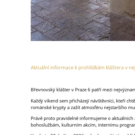
Prohlídky 30. a 31. května 2026 | Břevnovský kláš
Aktuální informace k prohlídkám Břevnovské
Aktuální informace k prohlídkám kláštera v ne
Břevnovský klášter v Praze 6 patří mezi nejvýznamn
Každý víkend sem přicházejí návštěvníci, kteří chtěj
románské krypty a zažít atmosféru nejstaršího mu
Právě proto pravidelně informujeme o aktuálních
bohoslužbám, kulturním akcím, internímu progr