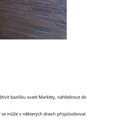
avštívit baziliku svaté Markéty, nahlédnout do
a se může v některých dnech přizpůsobovat