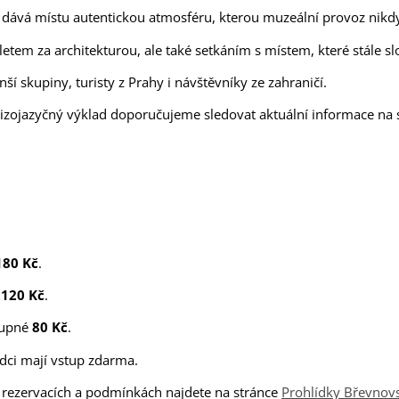
ost dává místu autentickou atmosféru, kterou muzeální provoz nik
letem za architekturou, ale také setkáním s místem, které stále
ší skupiny, turisty z Prahy i návštěvníky ze zahraničí.
cizojazyčný výklad doporučujeme sledovat aktuální informace na 
180 Kč
.
é
120 Kč
.
stupné
80 Kč
.
odci mají vstup zdarma.
, rezervacích a podmínkách najdete na stránce
Prohlídky Břevnovs