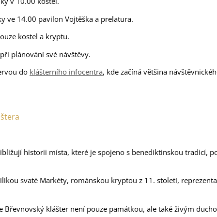
ky v 10.00 kostel.
y ve 14.00 pavilon Vojtěška a prelatura.
ouze kostel a kryptu.
při plánování své návštěvy.
zervou do
klášterního infocentra
, kde začíná většina návštěvnické
áštera
ibližují historii místa, které je spojeno s benediktinskou tradicí,
likou svaté Markéty, románskou kryptou z 11. století, reprezenta
že Břevnovský klášter není pouze památkou, ale také živým duc