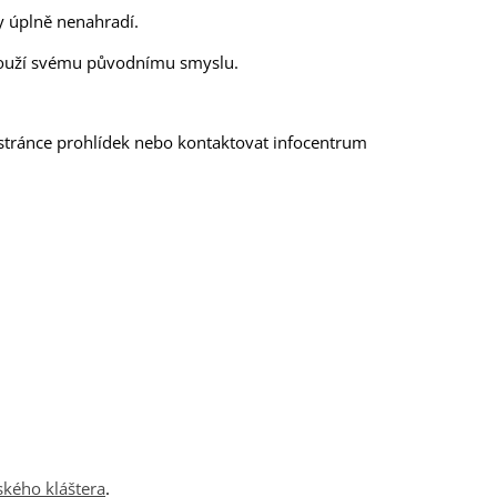
dy úplně nenahradí.
 slouží svému původnímu smyslu.
stránce prohlídek nebo kontaktovat infocentrum
kého kláštera
.