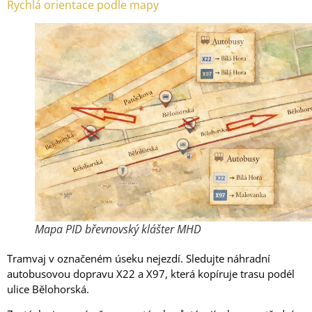
Rychlá orientace podle mapy
Mapa PID břevnovský klášter MHD
Tramvaj v označeném úseku nejezdí. Sledujte náhradní
autobusovou dopravu X22 a X97, která kopíruje trasu podél
ulice Bělohorská.