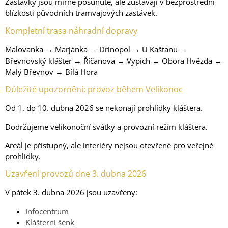
Zastávky jsou mírně posunuté, ale zůstávají v bezprostřední
blízkosti původních tramvajových zastávek.
Kompletní trasa náhradní dopravy
Malovanka → Marjánka → Drinopol → U Kaštanu →
Břevnovský klášter → Říčanova → Vypich → Obora Hvězda →
Malý Břevnov → Bílá Hora
Důležité upozornění: provoz během Velikonoc
Od 1. do 10. dubna 2026 se nekonají prohlídky kláštera.
Dodržujeme velikonoční svátky a provozní režim kláštera.
Areál je přístupný, ale interiéry nejsou otevřené pro veřejné
prohlídky.
Uzavření provozů dne 3. dubna 2026
V pátek 3. dubna 2026 jsou uzavřeny:
i
nfocentrum
Klášterní šenk