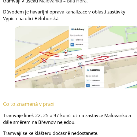
tramvají v úseku
Malovanka
–
Bílá Hora
.
Důvodem je havarijní oprava kanalizace v oblasti zastávky
Vypich na ulici Bělohorská.
Tramvaje břevnovský klášter
Co to znamená v praxi
Tramvaje linek 22, 25 a 97 končí už na zastávce Malovanka a
dále směrem na Břevnov nejedou.
Tramvají se ke klášteru dočasně nedostanete.