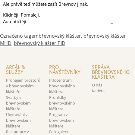
Ale právě teď můžete zažít Břevnov jinak.
Klidněji. Pomaleji.
Autentičtěji.
.
Označeno tagem
břevnovský klášter
,
břevnovský klášter
MHD
,
břevnovský klášter PID
AREÁL &
PRO
SPRÁVA
SLUŽBY
NÁVŠTĚVNÍKY
BŘEVNOVSKÉHO
KLÁŠTERA
Pronájem prostorů
Infocentrum
O nás
v břevnovském
břevnovského
Kariéra
klášteře
kláštera
Svatby v
Prohlídky
břevnovském
břevnovského
klášteře
kláštera
Ubytování v
Program v
břevnovském
břevnovském
klášteře
klášteře
Restaurace v
Fotogalerie