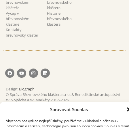
břevnovském
břevnovského
klášteře
kláštera
Výčep v
Historie
břevnovském
břevnovského
klášteře
kláštera
Kontakty
břevnovský klášter
Design:
Biograph
© Správa Břevnovského kláštera s.r.o. & Benediktinské arciopatství
sv. Vojtěcha a sv. Markéty 2017–2026
Spravovat Souhlas
Abychom poskytli co nejlepší služby, používáme k ukládání a přístupu k
informacím o zařízení, technologie jako jsou soubory cookies. Souhlas s těmi